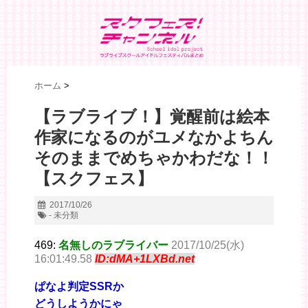
ホーム
>
【ラブライブ！】覚醒前は絵本
作家になるのがユメなかよちん
そのままでめちゃかわだな！！
【スクフェス】
2017/10/26
- 未分類
469:
名無しのラブライバー
2017/10/25(水)
16:01:49.58
ID:dMA+1LXBd.net
ぱなよ判定SSRか
どうしようかにゃ