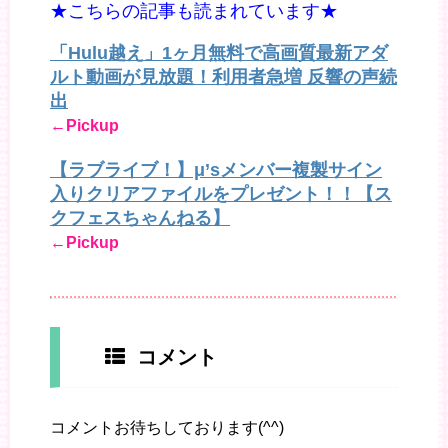
★こちらの記事も読まれています★
「Hulu越え」1ヶ月無料で高画質最新アダ
ルト動画が見放題！利用者急増 反響の声続
出
←Pickup
【ラブライブ！】μ’sメンバー複製サイン
入りクリアファイルをプレゼント！！【ス
クフェスちゃんねる】
←Pickup
コメント
コメントお待ちしております(^^)