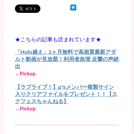
★こちらの記事も読まれています★
「Hulu越え」1ヶ月無料で高画質最新アダ
ルト動画が見放題！利用者急増 反響の声続
出
←Pickup
【ラブライブ！】μ’sメンバー複製サイン
入りクリアファイルをプレゼント！！【ス
クフェスちゃんねる】
←Pickup