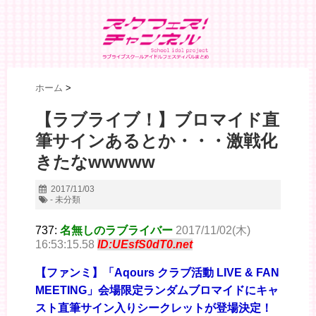
ホーム
>
【ラブライブ！】ブロマイド直
筆サインあるとか・・・激戦化
きたなwwwww
2017/11/03
- 未分類
737:
名無しのラブライバー
2017/11/02(木)
16:53:15.58
ID:UEsfS0dT0.net
【ファンミ】「Aqours クラブ活動 LIVE & FAN
MEETING」会場限定ランダムブロマイドにキャ
スト直筆サイン入りシークレットが登場決定！