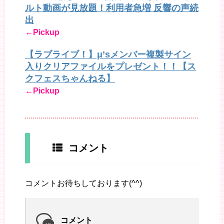
ルト動画が見放題！利用者急増 反響の声続
出
←Pickup
【ラブライブ！】μ’sメンバー複製サイン
入りクリアファイルをプレゼント！！【ス
クフェスちゃんねる】
←Pickup
コメント
コメントお待ちしております(^^)
コメント