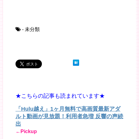
- 未分類
★こちらの記事も読まれています★
「Hulu越え」1ヶ月無料で高画質最新アダ
ルト動画が見放題！利用者急増 反響の声続
出
←Pickup