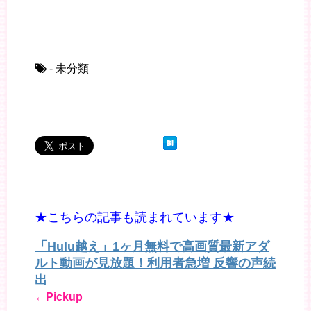
- 未分類
★こちらの記事も読まれています★
「Hulu越え」1ヶ月無料で高画質最新アダ
ルト動画が見放題！利用者急増 反響の声続
出
←Pickup