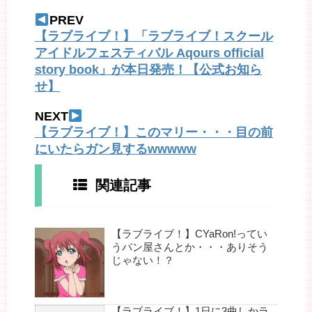
PREV
【ラブライブ！】「ラブライブ！スクール
アイドルフェスティバル Aqours official
story book」が本日発売！【公式お知ら
せ】
NEXT
【ラブライブ！】このマリー・・・目の前
にいたらガン見するwwwww
関連記事
【ラブライブ！】CYaRon!ってい
うパン屋さんとか・・・ありそう
じゃない！？
【ラブライブ！】1日に3曲しかラ