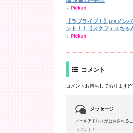
増 反響の声続出
←Pickup
【ラブライブ！】μ’sメン
ント！！【スクフェスちゃ
←Pickup
コメント
コメントお待ちしております(^^
メッセージ
メールアドレスが公開される
コメント
*