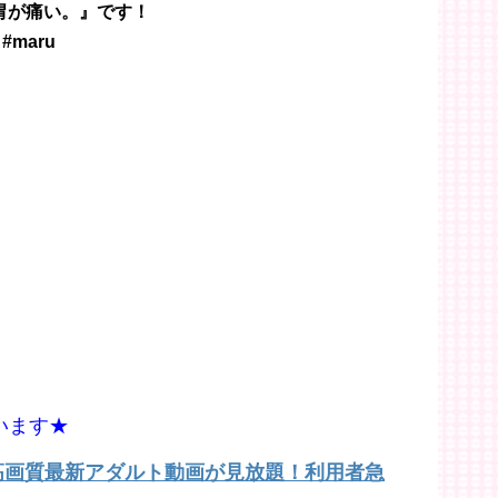
胃が痛い。』です！
#maru
います★
で高画質最新アダルト動画が見放題！利用者急