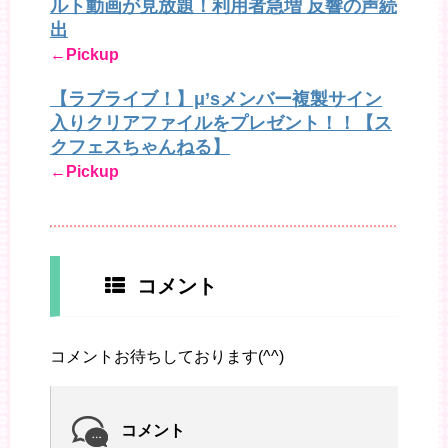
ルト動画が見放題！利用者急増 反響の声続
出
←Pickup
【ラブライブ！】μ’sメンバー複製サイン
入りクリアファイルをプレゼント！！【ス
クフェスちゃんねる】
←Pickup
コメント
コメントお待ちしております(^^)
コメント