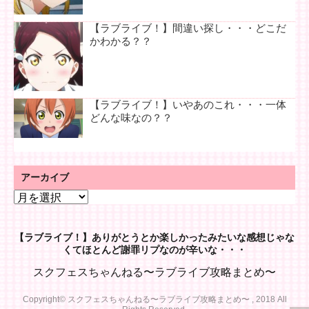
【ラブライブ！】間違い探し・・・どこだ
かわかる？？
【ラブライブ！】いやあのこれ・・・一体
どんな味なの？？
アーカイブ
ア
ー
カ
【ラブライブ！】ありがとうとか楽しかったみたいな感想じゃな
イ
くてほとんど謝罪リプなのが辛いな・・・
ブ
スクフェスちゃんねる〜ラブライブ攻略まとめ〜
Copyright© スクフェスちゃんねる〜ラブライブ攻略まとめ〜 , 2018 All