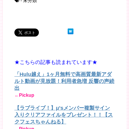
- 未分類
★こちらの記事も読まれています★
「Hulu越え」1ヶ月無料で高画質最新アダ
ルト動画が見放題！利用者急増 反響の声続
出
←Pickup
【ラブライブ！】μ’sメンバー複製サイン
入りクリアファイルをプレゼント！！【ス
クフェスちゃんねる】
←Pickup