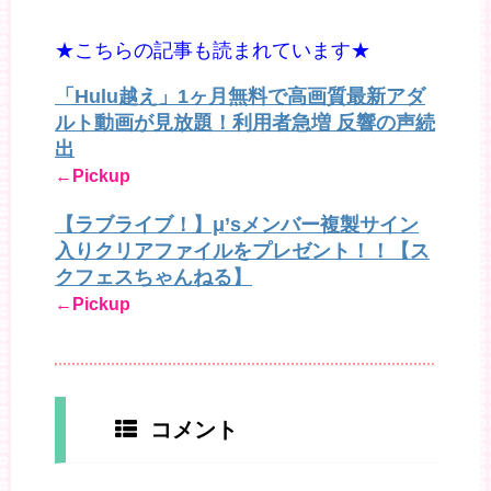
★こちらの記事も読まれています★
「Hulu越え」1ヶ月無料で高画質最新アダ
ルト動画が見放題！利用者急増 反響の声続
出
←Pickup
【ラブライブ！】μ’sメンバー複製サイン
入りクリアファイルをプレゼント！！【ス
クフェスちゃんねる】
←Pickup
コメント