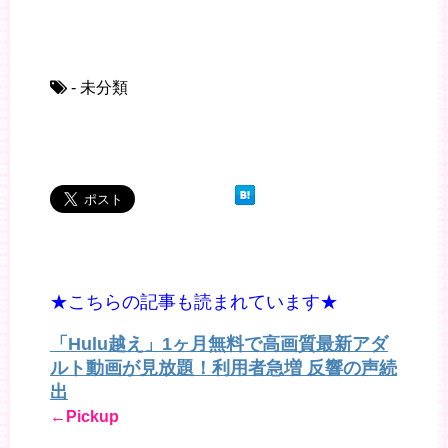
- 未分類
★こちらの記事も読まれています★
「Hulu越え」1ヶ月無料で高画質最新アダ
ルト動画が見放題！利用者急増 反響の声続
出
←Pickup