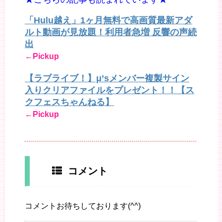
「Hulu越え」1ヶ月無料で高画質最新アダ
ルト動画が見放題！利用者急増 反響の声続
出
←Pickup
【ラブライブ！】μ’sメンバー複製サイン
入りクリアファイルをプレゼント！！【ス
クフェスちゃんねる】
←Pickup
コメント
コメントお待ちしております(^^)