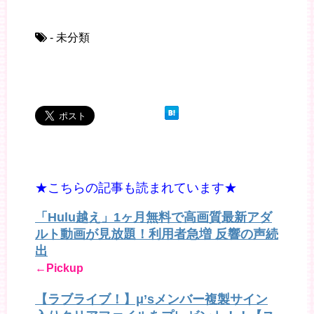
- 未分類
★こちらの記事も読まれています★
「Hulu越え」1ヶ月無料で高画質最新アダ
ルト動画が見放題！利用者急増 反響の声続
出
←Pickup
【ラブライブ！】μ’sメンバー複製サイン