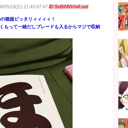
8/05/13(日) 21:42:07.47
ID:5vB0/NVm0.net
ん)の箱超ピッタリィィィィ！
くもって一緒だしブレードも入るからマジで収納