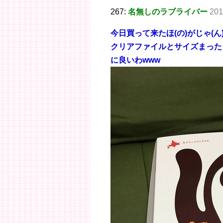
267:
名無しのラブライバー
201
今日買って来たほ(の)がじゃ(
クリアファイルとサイズまった
に良いわwww