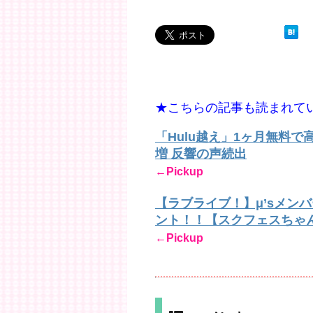
★こちらの記事も読まれて
「Hulu越え」1ヶ月無料
増 反響の声続出
←Pickup
【ラブライブ！】μ’sメン
ント！！【スクフェスちゃ
←Pickup