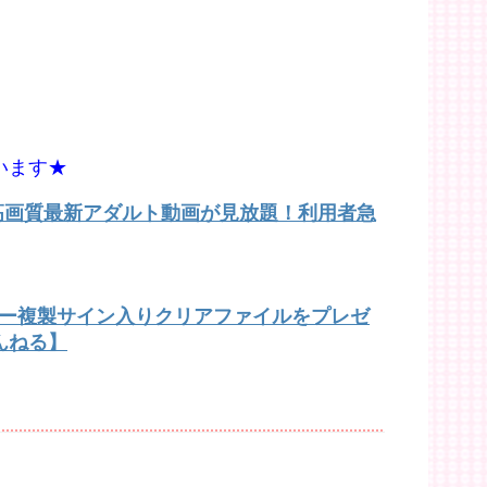
います★
で高画質最新アダルト動画が見放題！利用者急
バー複製サイン入りクリアファイルをプレゼ
んねる】