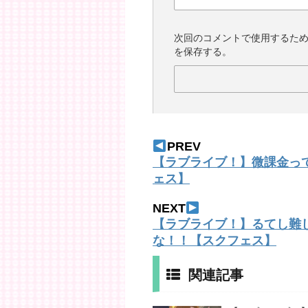
次回のコメントで使用するた
を保存する。
PREV
【ラブライブ！】微課金っ
ェス】
NEXT
【ラブライブ！】るてし難
な！！【スクフェス】
関連記事