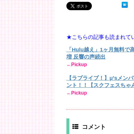
★こちらの記事も読まれて
「Hulu越え」1ヶ月無料
増 反響の声続出
←Pickup
【ラブライブ！】μ’sメン
ント！！【スクフェスちゃ
←Pickup
コメント