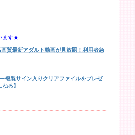
います★
で高画質最新アダルト動画が見放題！利用者急
バー複製サイン入りクリアファイルをプレゼ
んねる】