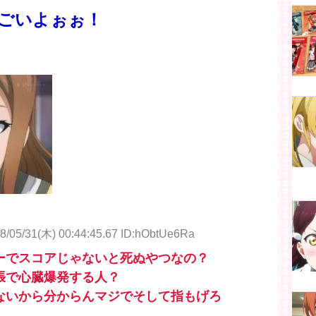
ごいよぉぉ！
8/05/31(木) 00:44:45.67 ID:hObtUe6Ra
ーでスコアじゃないと死ぬやつなの？
張で心臓爆発する人？
ないから分からんマジでそして指もげろ