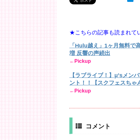
★こちらの記事も読まれて
「Hulu越え」1ヶ月無料
増 反響の声続出
←Pickup
【ラブライブ！】μ’sメン
ント！！【スクフェスちゃ
←Pickup
コメント