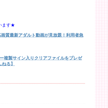
います★
で高画質最新アダルト動画が見放題！利用者急
バー複製サイン入りクリアファイルをプレゼ
んねる】