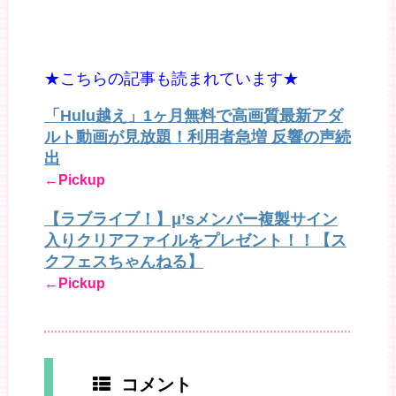
★こちらの記事も読まれています★
「Hulu越え」1ヶ月無料で高画質最新アダ
ルト動画が見放題！利用者急増 反響の声続
出
←Pickup
【ラブライブ！】μ’sメンバー複製サイン
入りクリアファイルをプレゼント！！【ス
クフェスちゃんねる】
←Pickup
コメント