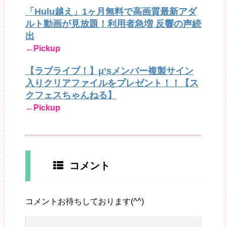
「Hulu越え」1ヶ月無料で高画質最新アダ
ルト動画が見放題！利用者急増 反響の声続
出
←Pickup
【ラブライブ！】μ’sメンバー複製サイン
入りクリアファイルをプレゼント！！【ス
クフェスちゃんねる】
←Pickup
コメント
コメントお待ちしております(^^)