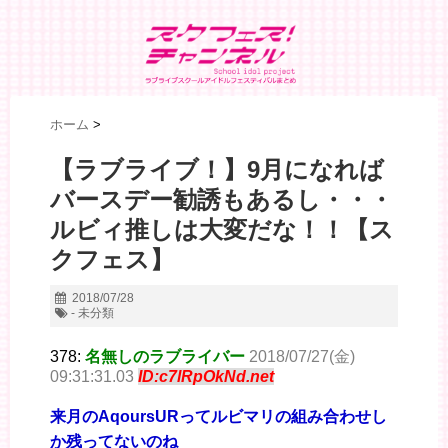
ホーム
>
【ラブライブ！】9月になれば
バースデー勧誘もあるし・・・
ルビィ推しは大変だな！！【ス
クフェス】
2018/07/28
- 未分類
378:
名無しのラブライバー
2018/07/27(金)
09:31:31.03
ID:c7lRpOkNd.net
来月のAqoursURってルビマリの組み合わせし
か残ってないのね