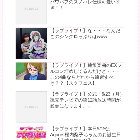
パワパフのスノハレ仕様可愛いす
ぎ！！
【ラブライブ！】な・・・なんだ
このシンクロっぷりはwww
【ラブライブ！】通常楽曲のEXフ
ルコン埋めしてるんだけど・・・
この4曲ならどれから練習すべ
き？？【スクフェス】
【ラブライブ！】公式「6/23（月）
読売テレビでの第12話放送時間が
変更になります。」
【ラブライブ！】本日9/19は
Aqours桜内梨子ちゃんのお誕生日