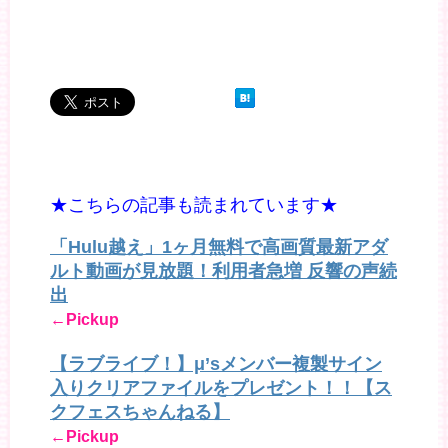
★こちらの記事も読まれています★
「Hulu越え」1ヶ月無料で高画質最新アダ
ルト動画が見放題！利用者急増 反響の声続
出
←Pickup
【ラブライブ！】μ’sメンバー複製サイン
入りクリアファイルをプレゼント！！【ス
クフェスちゃんねる】
←Pickup