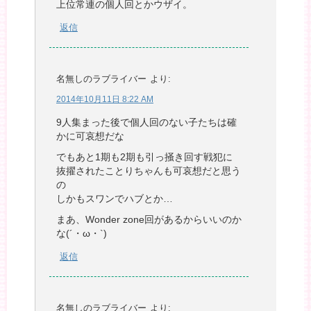
上位常連の個人回とかウザイ。
返信
名無しのラブライバー
より:
2014年10月11日 8:22 AM
9人集まった後で個人回のない子たちは確
かに可哀想だな
でもあと1期も2期も引っ掻き回す戦犯に
抜擢されたことりちゃんも可哀想だと思う
の
しかもスワンでハブとか…
まあ、Wonder zone回があるからいいのか
な(´・ω・`)
返信
名無しのラブライバー
より: