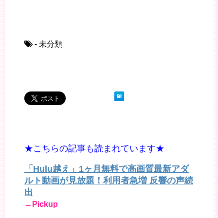
- 未分類
★こちらの記事も読まれています★
「Hulu越え」1ヶ月無料で高画質最新アダ
ルト動画が見放題！利用者急増 反響の声続
出
←Pickup