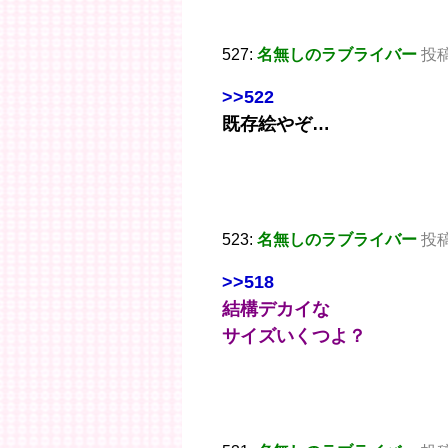
527:
名無しのラブライバー
投稿日
>>522
既存絵やぞ…
523:
名無しのラブライバー
投稿日
>>518
結構デカイな
サイズいくつよ？