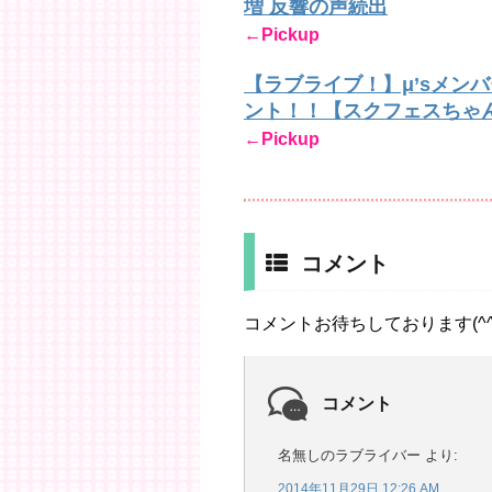
増 反響の声続出
←Pickup
【ラブライブ！】μ’sメン
ント！！【スクフェスちゃ
←Pickup
コメント
コメントお待ちしております(^^
コメント
名無しのラブライバー
より:
2014年11月29日 12:26 AM