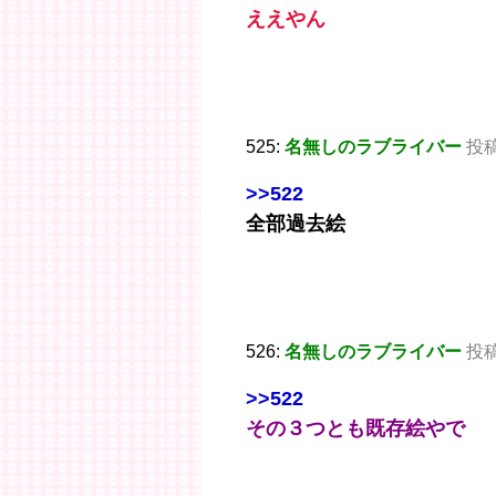
ええやん
525:
名無しのラブライバー
投稿日
>>522
全部過去絵
526:
名無しのラブライバー
投稿日
>>522
その３つとも既存絵やで