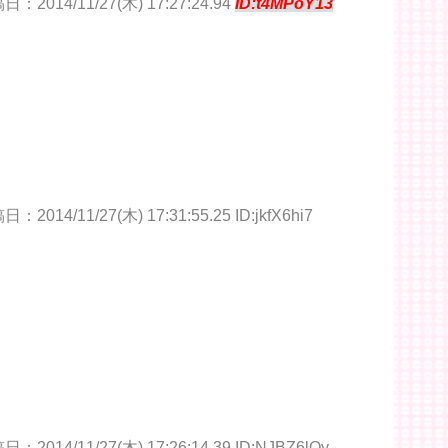
日：2014/11/27(木) 17:27:24.94
ID:t4MPoY13
：2014/11/27(木) 17:31:55.25 ID:jkfX6hi7
：2014/11/27(木) 17:26:14.39 ID:NJBZ6lQy