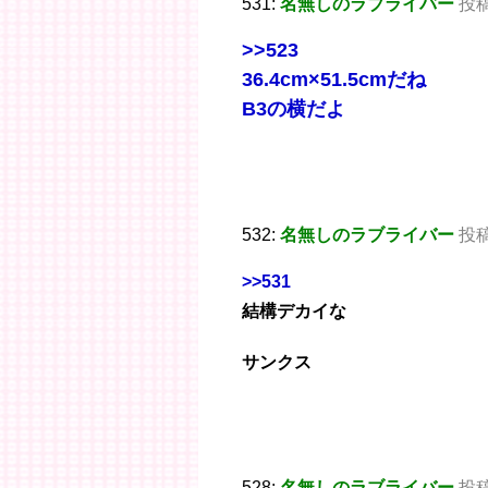
531:
名無しのラブライバー
投稿
>>523
36.4cm×51.5cmだね
B3の横だよ
532:
名無しのラブライバー
投稿日
>>531
結構デカイな
サンクス
528:
名無しのラブライバー
投稿日