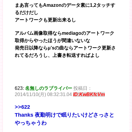
まあ言ってもAmazonのデータ素に1,2タッチす
るだけだし
アートワークも更新出来るし
アルバム画像取得ならmediagoのアートワーク
取得からやったほうが間違いないな
発売日以降ならμ’sの曲ならアートワーク更新さ
れてるだろうし、上書き転送すればよし
623:
名無しのラブライバー
投稿日：
2014/11/10(月) 08:32:31.04
ID:KwBKfcVm
>>622
Thanks 夜勤明けで眠りたいけどさっさと
やっちゃうわ