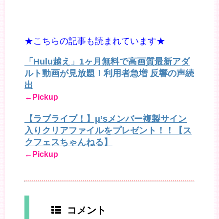
★こちらの記事も読まれています★
「Hulu越え」1ヶ月無料で高画質最新アダ
ルト動画が見放題！利用者急増 反響の声続
出
←Pickup
【ラブライブ！】μ’sメンバー複製サイン
入りクリアファイルをプレゼント！！【ス
クフェスちゃんねる】
←Pickup
コメント