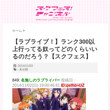
ホーム
>
【ラブライブ！】ランク300以
上行ってる奴ってどのくらいい
るのだろう？【スクフェス】
2014/11/03
- 未分類
849:
名無しのラブライバー
投稿日：
2014/11/02(日) 19:00:46.81
ID:qefhb+UZ