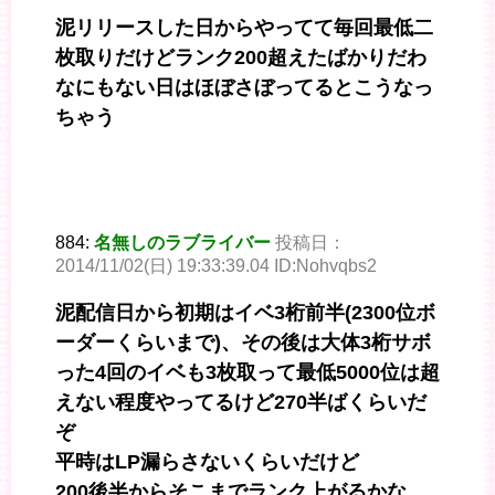
泥リリースした日からやってて毎回最低二
枚取りだけどランク200超えたばかりだわ
なにもない日はほぼさぼってるとこうなっ
ちゃう
884:
名無しのラブライバー
投稿日：
2014/11/02(日) 19:33:39.04 ID:Nohvqbs2
泥配信日から初期はイベ3桁前半(2300位ボ
ーダーくらいまで)、その後は大体3桁サボ
った4回のイベも3枚取って最低5000位は超
えない程度やってるけど270半ばくらいだ
ぞ
平時はLP漏らさないくらいだけど
200後半からそこまでランク上がるかな