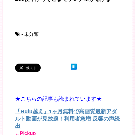
- 未分類
★こちらの記事も読まれています★
「Hulu越え」1ヶ月無料で高画質最新アダ
ルト動画が見放題！利用者急増 反響の声続
出
←Pickup