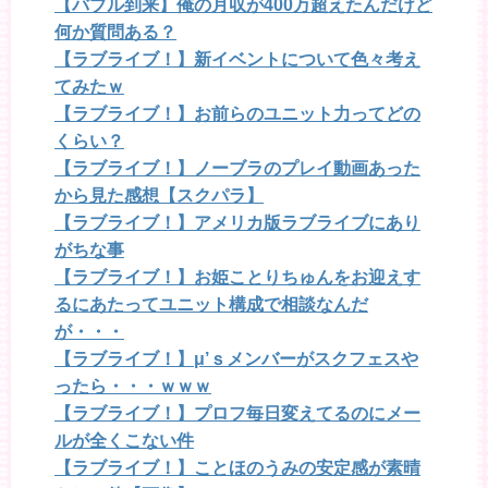
【バブル到来】俺の月収が400万超えたんだけど
何か質問ある？
【ラブライブ！】新イベントについて色々考え
てみたｗ
【ラブライブ！】お前らのユニット力ってどの
くらい？
【ラブライブ！】ノーブラのプレイ動画あった
から見た感想【スクパラ】
【ラブライブ！】アメリカ版ラブライブにあり
がちな事
【ラブライブ！】お姫ことりちゅんをお迎えす
るにあたってユニット構成で相談なんだ
が・・・
【ラブライブ！】μ’ｓメンバーがスクフェスや
ったら・・・ｗｗｗ
【ラブライブ！】プロフ毎日変えてるのにメー
ルが全くこない件
【ラブライブ！】ことほのうみの安定感が素晴