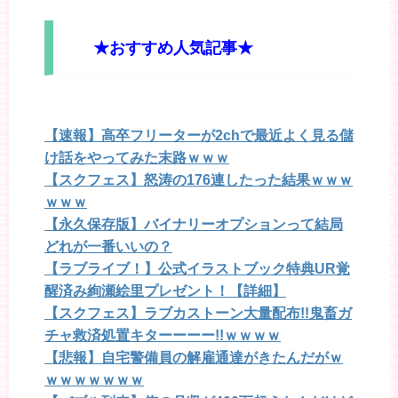
★おすすめ人気記事★
【速報】高卒フリーターが2chで最近よく見る儲
け話をやってみた末路ｗｗｗ
【スクフェス】怒涛の176連したった結果ｗｗｗ
ｗｗｗ
【永久保存版】バイナリーオプションって結局
どれが一番いいの？
【ラブライブ！】公式イラストブック特典UR覚
醒済み絢瀬絵里プレゼント！【詳細】
【スクフェス】ラブカストーン大量配布!!鬼畜ガ
チャ救済処置キターーーー!!ｗｗｗｗ
【悲報】自宅警備員の解雇通達がきたんだがｗ
ｗｗｗｗｗｗｗ