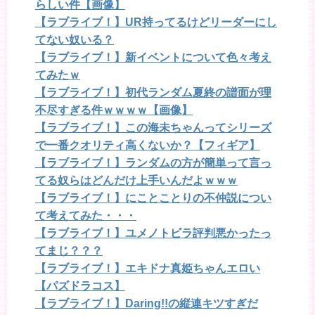
らしい件【画像】
【ラブライブ！】UR持ってるけどリーダーにし
てない奴いる？
【ラブライブ！】新イベントについて色々考え
てみたｗ
【ラブライブ！】初代ランダム夏終の譜面が理
不尽すぎる件ｗｗｗｗ【画像】
【ラブライブ！】この海未ちゃんってシリーズ
で一番クオリティ高くないか？【フィギア】
【ラブライブ！】ランダムの方が簡単って言っ
てる奴らはどんだけ上手いんだよｗｗｗ
【ラブライブ！】にことことりの不仲説につい
て考えてみた・・・
【ラブライブ！】ユメノトビラ評判悪かったっ
てまじ？？？
【ラブライブ！】エキドナ真姫ちゃんエロい
【パズドラコス】
【ラブライブ！】Daring!!の縦連キツすぎだ