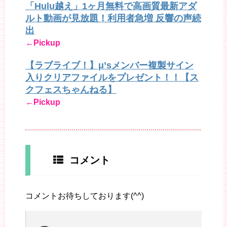
「Hulu越え」1ヶ月無料で高画質最新アダ
ルト動画が見放題！利用者急増 反響の声続
出
←Pickup
【ラブライブ！】μ’sメンバー複製サイン
入りクリアファイルをプレゼント！！【ス
クフェスちゃんねる】
←Pickup
コメント
コメントお待ちしております(^^)