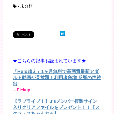
- 未分類
★こちらの記事も読まれています★
「Hulu越え」1ヶ月無料で高画質最新アダ
ルト動画が見放題！利用者急増 反響の声続
出
←Pickup
【ラブライブ！】μ’sメンバー複製サイン
入りクリアファイルをプレゼント！！【ス
クフェスちゃんねる】