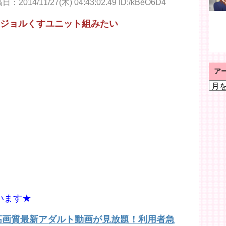
：2014/11/27(木) 04:43:02.49 ID:/kBeO6D4
…ジョルくすユニット組みたい
ア
ア
ー
カ
イ
ブ
います★
で高画質最新アダルト動画が見放題！利用者急