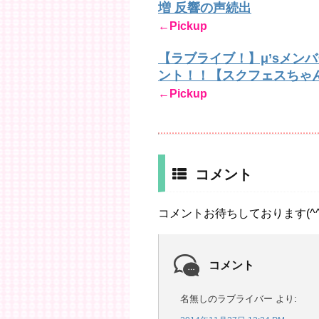
増 反響の声続出
←Pickup
【ラブライブ！】μ’sメン
ント！！【スクフェスちゃ
←Pickup
コメント
コメントお待ちしております(^^
コメント
名無しのラブライバー
より: