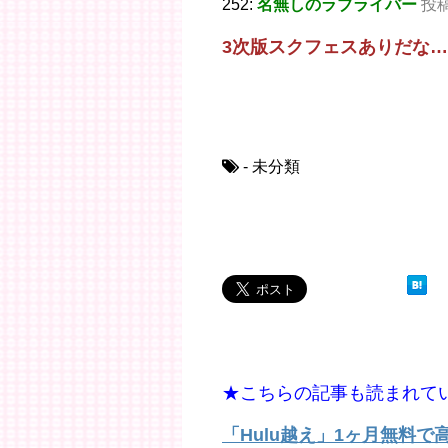
252:
名無しのラブライバー
投稿日
3次版スクフェスありだな
- 未分類
★こちらの記事も読まれて
「Hulu越え」1ヶ月無料