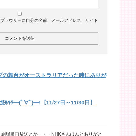
めブラウザーに自分の名前、メールアドレス、サイト
ブの舞台がオーストラリアだった時にありが
ﾀ━(ﾟ∀ﾟ)━!【11/27日～11/30日】
】劇場版再放送とか・・・NHKさんほんとありがと