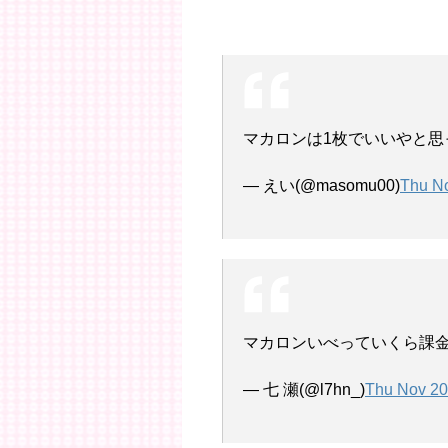
マカロンは1枚でいいやと思
— えい(@masomu00)
Thu No
マカロンいべっていくら課金
— 七 瀬(@l7hn_)
Thu Nov 20