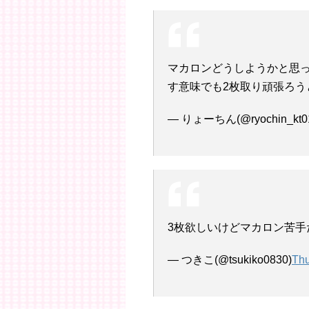
マカロンどうしようかと思っ
す意味でも2枚取り頑張ろう
— りょーちん(@ryochin_kt0
3枚欲しいけどマカロン苦手
— つきこ(@tsukiko0830)
Thu