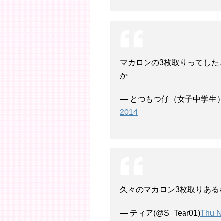
マカロンの3枚取りってした
か
— とつもつ仔（女子中学生）(@t
2014
久々のマカロン3枚取りある
— ティア(@S_Tear01)
Thu N