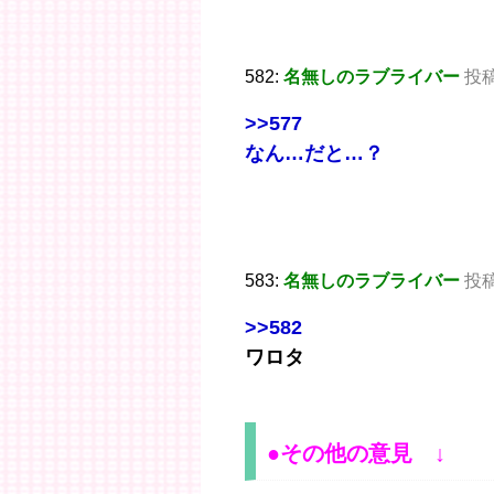
582:
名無しのラブライバー
投稿
>>577
なん…だと…？
583:
名無しのラブライバー
投稿日
>>582
ワロタ
●その他の意見 ↓