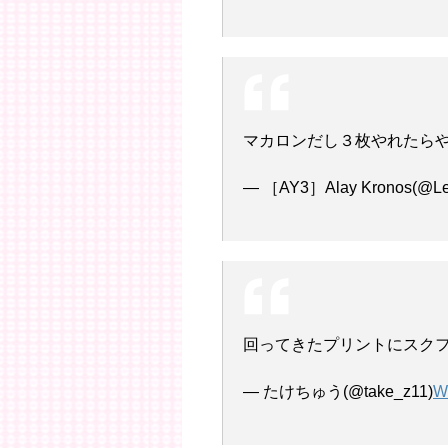
マカロンだし３枚やれたら
— ［AY3］Alay Kronos(@Lei
回ってきたプリントにスクフ
— たけちゅう(@take_z11)
W