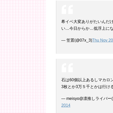
希イベ大変ありがたいんだけ
い…今日からか…低浮上に
— 笠置(@07x_3)
Thu Nov 20
石は60個以上あるしマカロ
3枚とか3万５千とかは行け
— meisyo@凛推しライバー(@
2014