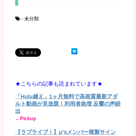
- 未分類
★こちらの記事も読まれています★
「Hulu越え」1ヶ月無料で高画質最新アダ
ルト動画が見放題！利用者急増 反響の声続
出
←Pickup
【ラブライブ！】μ’sメンバー複製サイン