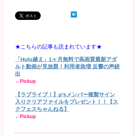
★こちらの記事も読まれています★
「Hulu越え」1ヶ月無料で高画質最新アダ
ルト動画が見放題！利用者急増 反響の声続
出
←Pickup
【ラブライブ！】μ’sメンバー複製サイン
入りクリアファイルをプレゼント！！【ス
クフェスちゃんねる】
←Pickup