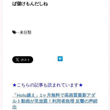
ば儲けもんだしね
- 未分類
★こちらの記事も読まれています★
「Hulu越え」1ヶ月無料で高画質最新アダ
ルト動画が見放題！利用者急増 反響の声続
出