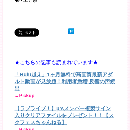
- 未分類
★こちらの記事も読まれています★
「Hulu越え」1ヶ月無料で高画質最新アダ
ルト動画が見放題！利用者急増 反響の声続
出
←Pickup
【ラブライブ！】μ’sメンバー複製サイン
入りクリアファイルをプレゼント！！【ス
クフェスちゃんねる】
←Pickup