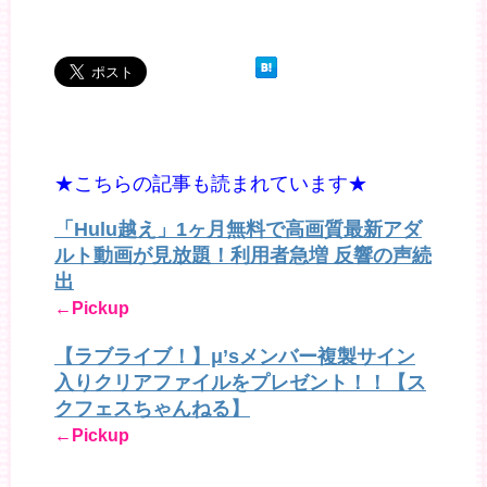
★こちらの記事も読まれています★
「Hulu越え」1ヶ月無料で高画質最新アダ
ルト動画が見放題！利用者急増 反響の声続
出
←Pickup
【ラブライブ！】μ’sメンバー複製サイン
入りクリアファイルをプレゼント！！【ス
クフェスちゃんねる】
←Pickup