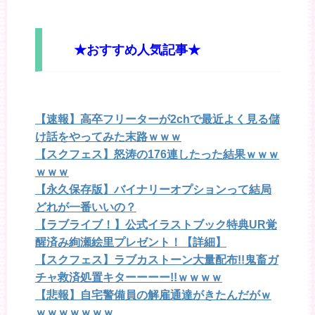
★おすすめ人気記事★
【速報】高卒フリーターが2chで最近よく見る儲
け話をやってみた末路ｗｗｗ
【スクフェス】怒涛の176連したった結果ｗｗｗ
ｗｗｗ
【永久保存版】バイナリーオプションって結局
どれが一番いいの？
【ラブライブ！】公式イラストブック特典UR覚
醒済み絢瀬絵里プレゼント！【詳細】
【スクフェス】ラブカストーン大量配布!!鬼畜ガ
チャ救済処置キターーーー!!ｗｗｗｗ
【悲報】自宅警備員の解雇通達がきたんだがｗ
ｗｗｗｗｗｗｗ