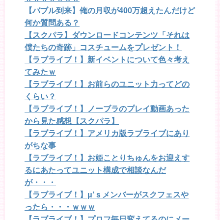
【バブル到来】俺の月収が400万超えたんだけど
何か質問ある？
【スクパラ】ダウンロードコンテンツ「それは
僕たちの奇跡」コスチュームをプレゼント！
【ラブライブ！】新イベントについて色々考え
てみたｗ
【ラブライブ！】お前らのユニット力ってどの
くらい？
【ラブライブ！】ノーブラのプレイ動画あった
から見た感想【スクパラ】
【ラブライブ！】アメリカ版ラブライブにあり
がちな事
【ラブライブ！】お姫ことりちゅんをお迎えす
るにあたってユニット構成で相談なんだ
が・・・
【ラブライブ！】μ’ｓメンバーがスクフェスや
ったら・・・ｗｗｗ
【ラブライブ！】プロフ毎日変えてるのにメー