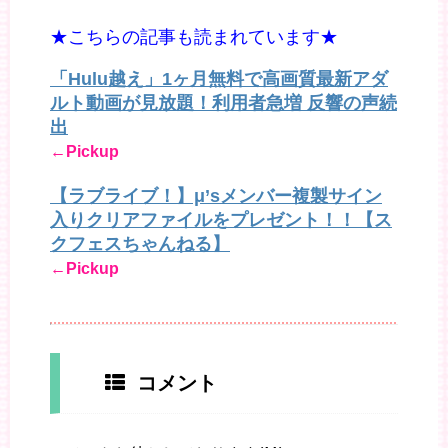
★こちらの記事も読まれています★
「Hulu越え」1ヶ月無料で高画質最新アダ
ルト動画が見放題！利用者急増 反響の声続
出
←Pickup
【ラブライブ！】μ’sメンバー複製サイン
入りクリアファイルをプレゼント！！【ス
クフェスちゃんねる】
←Pickup
コメント