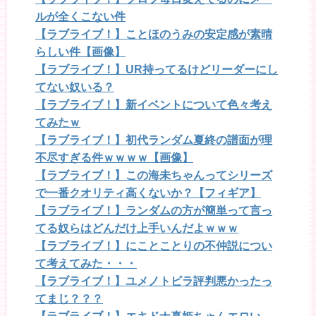
ルが全くこない件
【ラブライブ！】ことほのうみの安定感が素晴
らしい件【画像】
【ラブライブ！】UR持ってるけどリーダーにし
てない奴いる？
【ラブライブ！】新イベントについて色々考え
てみたｗ
【ラブライブ！】初代ランダム夏終の譜面が理
不尽すぎる件ｗｗｗｗ【画像】
【ラブライブ！】この海未ちゃんってシリーズ
で一番クオリティ高くないか？【フィギア】
【ラブライブ！】ランダムの方が簡単って言っ
てる奴らはどんだけ上手いんだよｗｗｗ
【ラブライブ！】にことことりの不仲説につい
て考えてみた・・・
【ラブライブ！】ユメノトビラ評判悪かったっ
てまじ？？？