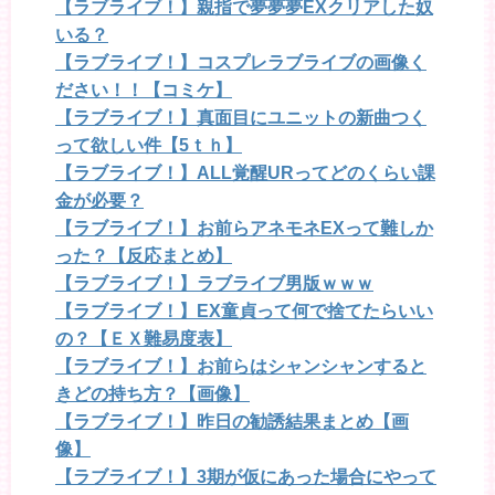
【ラブライブ！】親指で夢夢夢EXクリアした奴
いる？
【ラブライブ！】コスプレラブライブの画像く
ださい！！【コミケ】
【ラブライブ！】真面目にユニットの新曲つく
って欲しい件【5ｔｈ】
【ラブライブ！】ALL覚醒URってどのくらい課
金が必要？
【ラブライブ！】お前らアネモネEXって難しか
った？【反応まとめ】
【ラブライブ！】ラブライブ男版ｗｗｗ
【ラブライブ！】EX童貞って何で捨てたらいい
の？【ＥＸ難易度表】
【ラブライブ！】お前らはシャンシャンすると
きどの持ち方？【画像】
【ラブライブ！】昨日の勧誘結果まとめ【画
像】
【ラブライブ！】3期が仮にあった場合にやって