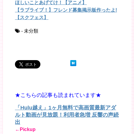
ほしいことあげてけ！【アニメ】
【ラブライブ！】フレンド募集掲示板作ったよ!
【スクフェス】
- 未分類
★こちらの記事も読まれています★
「Hulu越え」1ヶ月無料で高画質最新アダ
ルト動画が見放題！利用者急増 反響の声続
出
←Pickup