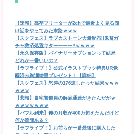
【速報】高卒フリーターが2chで最近よく見る儲
け話をやってみた末路ｗｗｗ
【スクフェス】ラブカストーン大量配布!!鬼畜ガ
チャ救済処置キターーーー!!ｗｗｗｗ
【永久保存版】バイナリーオプションって結局
どれが一番いいの？
【ラブライブ！】公式イラストブック特典UR覚
醒済み絢瀬絵里プレゼント！【詳細】
【スクフェス】怒涛の176連したった結果ｗｗｗ
ｗｗｗ
【悲報】自宅警備員の解雇通達がきたんだがｗ
ｗｗｗｗｗｗｗ
【バブル到来】俺の月収が400万超えたんだけど
何か質問ある？
【ラブライブ！】お前らが一番最後に購入した