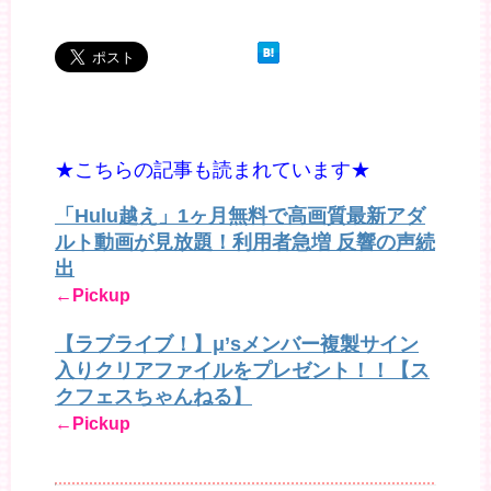
★こちらの記事も読まれています★
「Hulu越え」1ヶ月無料で高画質最新アダ
ルト動画が見放題！利用者急増 反響の声続
出
←Pickup
【ラブライブ！】μ’sメンバー複製サイン
入りクリアファイルをプレゼント！！【ス
クフェスちゃんねる】
←Pickup