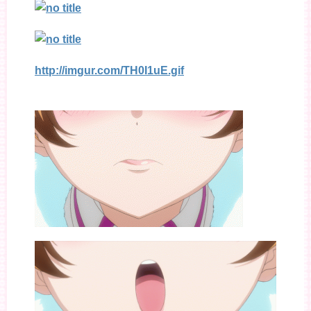
http://imgur.com/TH0I1uE.gif