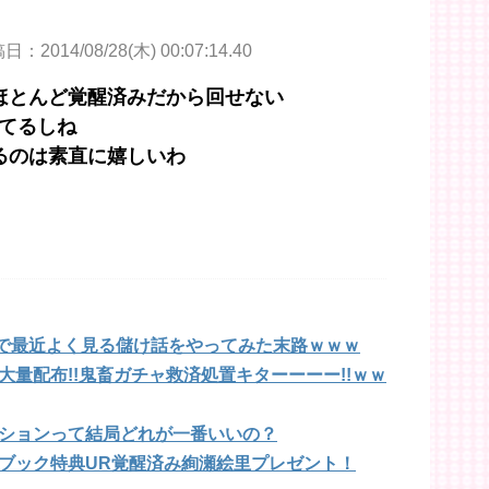
：2014/08/28(木) 00:07:14.40
ほとんど覚醒済みだから回せない
えてるしね
るのは素直に嬉しいわ
hで最近よく見る儲け話をやってみた末路ｗｗｗ
量配布!!鬼畜ガチャ救済処置キターーーー!!ｗｗ
ションって結局どれが一番いいの？
ブック特典UR覚醒済み絢瀬絵里プレゼント！