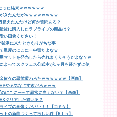
したった結果ｗｗｗｗｗｗ
がきたんだがｗｗｗｗｗｗｗｗ
0万超えたんだけど何か質問ある？
最後に購入したラブライブの商品は？
愛い画像ください！
ーが銭湯に来たときありがちな事
て重度のにこにー中毒だよなｗ
用マットを発売したら売れまくりそうだよな？ｗ
によってスクフェス公式本が1ヶ月も経たずに使
金依存の悪循環わろたｗｗｗｗｗｗ【画像】
HPやる気なさすぎだろｗｗｗ
ンプのにこにーって異常に白くない？【画像】
EXクリアした奴いる？
ライブの画像ください！！【コミケ】
ットの新曲つくって欲しい件【5ｔｈ】