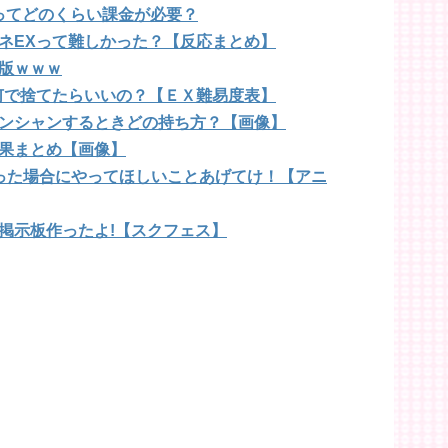
Rってどのくらい課金が必要？
ネEXって難しかった？【反応まとめ】
版ｗｗｗ
何で捨てたらいいの？【ＥＸ難易度表】
ンシャンするときどの持ち方？【画像】
果まとめ【画像】
った場合にやってほしいことあげてけ！【アニ
掲示板作ったよ!【スクフェス】