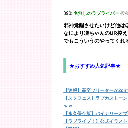
890:
名無しのラブライバー
投稿日
邪神覚醒させたいけど他は
なにより凛ちゃんのUR控
でもこういうのやってくれ
★おすすめ人気記事★
【速報】高卒フリーターが2c
【スクフェス】ラブカストーン大
ｗｗ
【永久保存版】バイナリーオプ
【ラブライブ！】公式イラスト