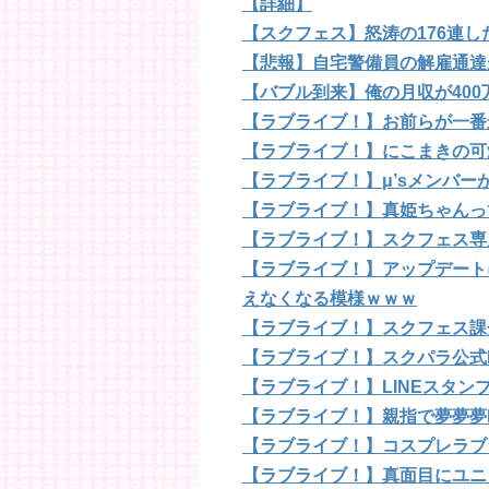
【詳細】
【スクフェス】怒涛の176連
【悲報】自宅警備員の解雇通達
【バブル到来】俺の月収が40
【ラブライブ！】お前らが一番
【ラブライブ！】にこまきの可
【ラブライブ！】μ’sメンバ
【ラブライブ！】真姫ちゃんっ
【ラブライブ！】スクフェス専
【ラブライブ！】アップデート
えなくなる模様ｗｗｗ
【ラブライブ！】スクフェス課
【ラブライブ！】スクパラ公式
【ラブライブ！】LINEスタ
【ラブライブ！】親指で夢夢夢
【ラブライブ！】コスプレラブ
【ラブライブ！】真面目にユニ