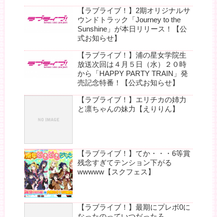
【ラブライブ！】2期オリジナルサ
ウンドトラック「Journey to the
Sunshine」が本日リリース！【公
式お知らせ】
【ラブライブ！】浦の星女学院生
放送次回は４月５日（水）２０時
から「HAPPY PARTY TRAIN」発
売記念特番！【公式お知らせ】
【ラブライブ！】エリチカの姉力
と凛ちゃんの妹力【えりりん】
【ラブライブ！】てか・・・6等賞
残念すぎてテンション下がる
wwwww【スクフェス】
【ラブライブ！】最期にプレボ0に
なったのっていつだったろ