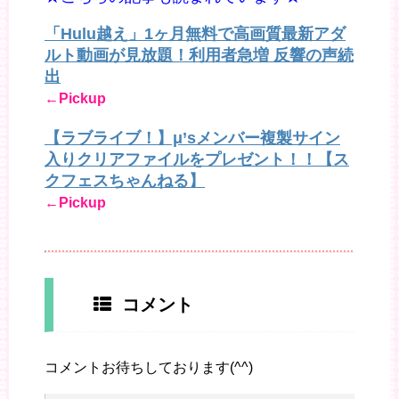
「Hulu越え」1ヶ月無料で高画質最新アダ
ルト動画が見放題！利用者急増 反響の声続
出
←Pickup
【ラブライブ！】μ’sメンバー複製サイン
入りクリアファイルをプレゼント！！【ス
クフェスちゃんねる】
←Pickup
コメント
コメントお待ちしております(^^)