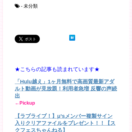
- 未分類
★こちらの記事も読まれています★
「Hulu越え」1ヶ月無料で高画質最新アダ
ルト動画が見放題！利用者急増 反響の声続
出
←Pickup
【ラブライブ！】μ’sメンバー複製サイン
入りクリアファイルをプレゼント！！【ス
クフェスちゃんねる】