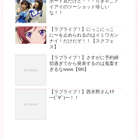
ポート見たけど・・・りきゃこア
イアイのツーショット珍しい
な！！
【ラブライブ！】にっこにっこ
に〜を止められるのはイミワカン
ナイ！だけだぞ！！【スクフェ
ス】
【ラブライブ！】さすがに予約締
切過ぎてから発表するのは鬼畜す
ぎるなwww【6th】
【ラブライブ！】西木野さんｷﾀ
━(ﾟ∀ﾟ)━！！