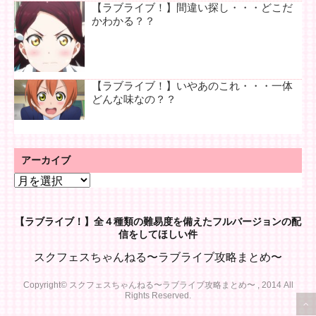
【ラブライブ！】間違い探し・・・どこだ
かわかる？？
【ラブライブ！】いやあのこれ・・・一体
どんな味なの？？
アーカイブ
ア
ー
カ
【ラブライブ！】全４種類の難易度を備えたフルバージョンの配
イ
信をしてほしい件
ブ
スクフェスちゃんねる〜ラブライブ攻略まとめ〜
Copyright© スクフェスちゃんねる〜ラブライブ攻略まとめ〜 , 2014 All
Rights Reserved.