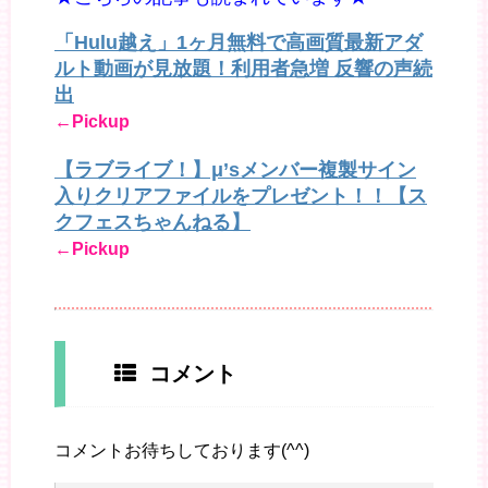
「Hulu越え」1ヶ月無料で高画質最新アダ
ルト動画が見放題！利用者急増 反響の声続
出
←Pickup
【ラブライブ！】μ’sメンバー複製サイン
入りクリアファイルをプレゼント！！【ス
クフェスちゃんねる】
←Pickup
コメント
コメントお待ちしております(^^)