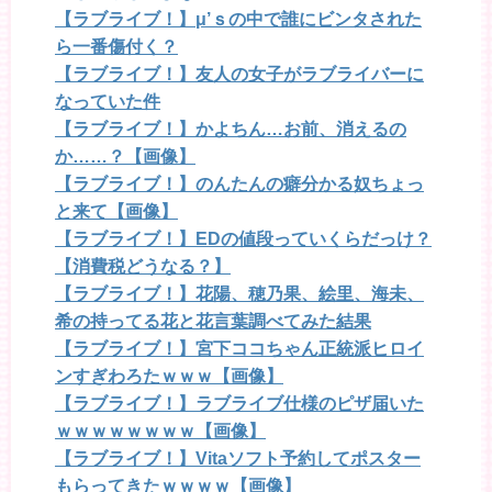
【ラブライブ！】μ’ｓの中で誰にビンタされた
ら一番傷付く？
【ラブライブ！】友人の女子がラブライバーに
なっていた件
【ラブライブ！】かよちん…お前、消えるの
か……？【画像】
【ラブライブ！】のんたんの癖分かる奴ちょっ
と来て【画像】
【ラブライブ！】EDの値段っていくらだっけ？
【消費税どうなる？】
【ラブライブ！】花陽、穂乃果、絵里、海未、
希の持ってる花と花言葉調べてみた結果
【ラブライブ！】宮下ココちゃん正統派ヒロイ
ンすぎわろたｗｗｗ【画像】
【ラブライブ！】ラブライブ仕様のピザ届いた
ｗｗｗｗｗｗｗｗ【画像】
【ラブライブ！】Vitaソフト予約してポスター
もらってきたｗｗｗｗ【画像】