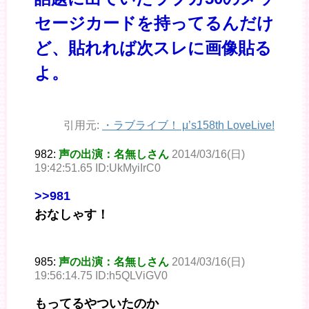
セージカードを持ってるんだけ
ど、貼れれば次スレに画像貼る
よ。
引用元:
・
ラブライブ！ μ’s158th LoveLive!
982:
声の出演：名無しさん
2014/03/16(日)
19:42:51.65 ID:UkMyiIrC0
>>981
おなしゃす！
985:
声の出演：名無しさん
2014/03/16(日)
19:56:14.75 ID:h5QLViGV0
もってるやついたのか