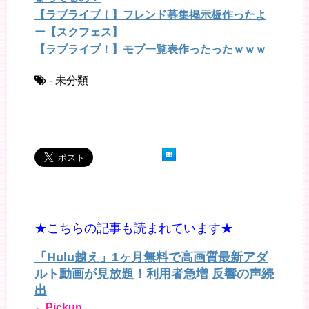
【ラブライブ！】フレンド募集掲示板作ったよ
ー【スクフェス】
【ラブライブ！】モブ一覧表作ったったｗｗｗ
- 未分類
★こちらの記事も読まれています★
「Hulu越え」1ヶ月無料で高画質最新アダ
ルト動画が見放題！利用者急増 反響の声続
出
←Pickup