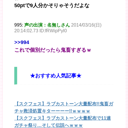
50ptで9人分かそりゃそうだよな
995:
声の出演：名無しさん
2014/03/16(日)
20:14:02.73 ID:fRWipPyl0
>>994
これで個別だったら鬼畜すぎるｗ
★おすすめ人気記事★
【スクフェス】ラブカストーン大量配布!!鬼畜ガ
チャ救済処置キターーーー!!ｗｗｗｗ
【スクフェス】ラブカストーン大量配布で11連
ガチャ祭り…そして伝説へｗｗｗ