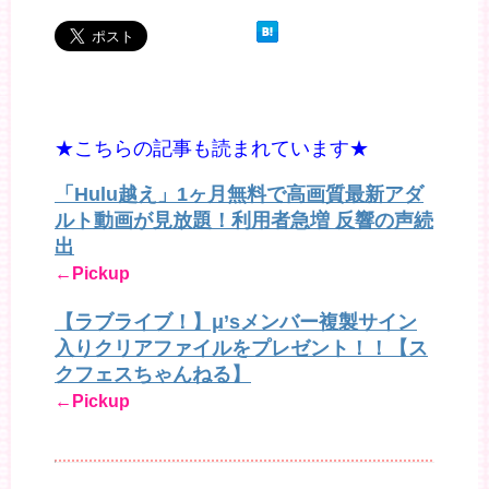
★こちらの記事も読まれています★
「Hulu越え」1ヶ月無料で高画質最新アダ
ルト動画が見放題！利用者急増 反響の声続
出
←Pickup
【ラブライブ！】μ’sメンバー複製サイン
入りクリアファイルをプレゼント！！【ス
クフェスちゃんねる】
←Pickup