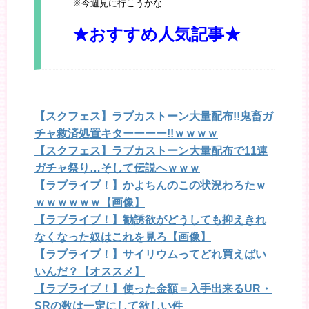
※今週見に行こうかな
★おすすめ人気記事★
【スクフェス】ラブカストーン大量配布!!鬼畜ガ
チャ救済処置キターーーー!!ｗｗｗｗ
【スクフェス】ラブカストーン大量配布で11連
ガチャ祭り…そして伝説へｗｗｗ
【ラブライブ！】かよちんのこの状況わろたｗ
ｗｗｗｗｗｗ【画像】
【ラブライブ！】勧誘欲がどうしても抑えきれ
なくなった奴はこれを見ろ【画像】
【ラブライブ！】サイリウムってどれ買えばい
いんだ？【オススメ】
【ラブライブ！】使った金額＝入手出来るUR・
SRの数は一定にして欲しい件