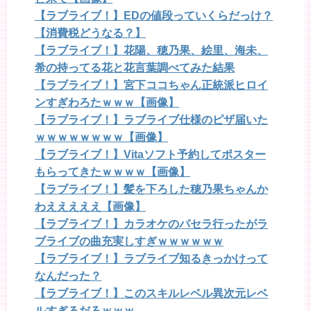
【ラブライブ！】EDの値段っていくらだっけ？
【消費税どうなる？】
【ラブライブ！】花陽、穂乃果、絵里、海未、
希の持ってる花と花言葉調べてみた結果
【ラブライブ！】宮下ココちゃん正統派ヒロイ
ンすぎわろたｗｗｗ【画像】
【ラブライブ！】ラブライブ仕様のピザ届いた
ｗｗｗｗｗｗｗｗ【画像】
【ラブライブ！】Vitaソフト予約してポスター
もらってきたｗｗｗｗ【画像】
【ラブライブ！】髪を下ろした穂乃果ちゃんか
わえええええ【画像】
【ラブライブ！】カラオケのパセラ行ったがラ
ブライブの曲充実しすぎｗｗｗｗｗｗ
【ラブライブ！】ラブライブ知るきっかけって
なんだった？
【ラブライブ！】このスキルレベル異次元レベ
ルすぎるだろｗｗｗ