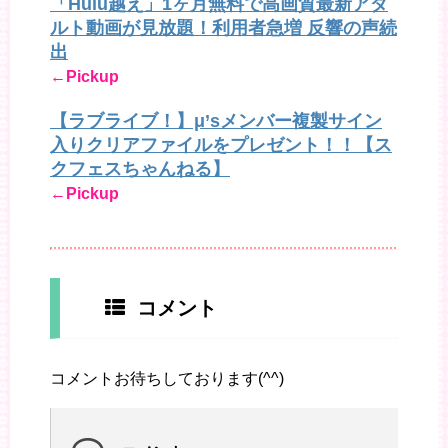
「Hulu越え」1ヶ月無料で高画質最新アダ
ルト動画が見放題！利用者急増 反響の声続
出
←Pickup
【ラブライブ！】μ’sメンバー複製サイン
入りクリアファイルをプレゼント！！【ス
クフェスちゃんねる】
←Pickup
コメント
コメントお待ちしております(^^)