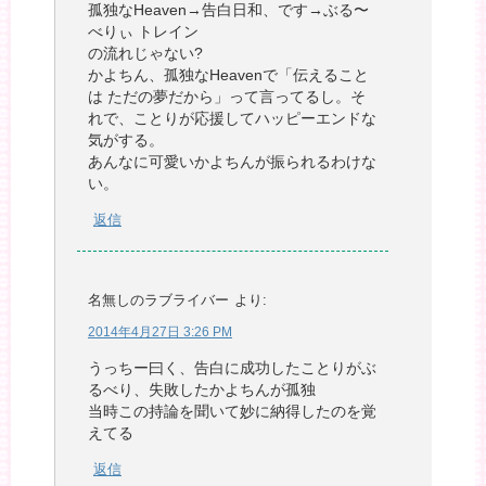
孤独なHeaven→告白日和、です→ぶる〜
べりぃ トレイン
の流れじゃない?
かよちん、孤独なHeavenで「伝えること
は ただの夢だから」って言ってるし。そ
れで、ことりが応援してハッピーエンドな
気がする。
あんなに可愛いかよちんが振られるわけな
い。
返信
名無しのラブライバー
より:
2014年4月27日 3:26 PM
うっちー曰く、告白に成功したことりがぶ
るべり、失敗したかよちんが孤独
当時この持論を聞いて妙に納得したのを覚
えてる
返信