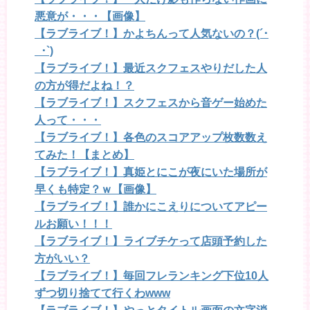
悪意が・・・【画像】
【ラブライブ！】かよちんって人気ないの？(´･
_･`)
【ラブライブ！】最近スクフェスやりだした人
の方が得だよね！？
【ラブライブ！】スクフェスから音ゲー始めた
人って・・・
【ラブライブ！】各色のスコアアップ枚数数え
てみた！【まとめ】
【ラブライブ！】真姫とにこが夜にいた場所が
早くも特定？ｗ【画像】
【ラブライブ！】誰かにこえりについてアピー
ルお願い！！！
【ラブライブ！】ライブチケって店頭予約した
方がいい？
【ラブライブ！】毎回フレランキング下位10人
ずつ切り捨てて行くわwww