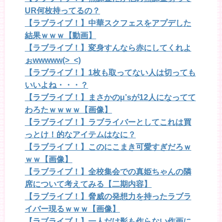
UR何枚持ってるの？
【ラブライブ！】中華スクフェスをアプデした
結果ｗｗｗ【動画】
【ラブライブ！】変身すんなら赤にしてくれよ
ぉwwwww(>_<)
【ラブライブ！】1枚も取ってない人は切っても
いいよね・・・？
【ラブライブ！】まさかのμ’sが12人になってて
わろたｗｗｗｗ【画像】
【ラブライブ！】ラブライバーとしてこれは買
っとけ！的なアイテムはなに？
【ラブライブ！】このにこまき可愛すぎだろｗ
ｗｗ【画像】
【ラブライブ！】全校集会での真姫ちゃんの隣
席について考えてみる【二期内容】
【ラブライブ！】脅威の発想力を持ったラブラ
イバー現るｗｗｗ【画像】
【ラブライブ！】一人だけ影も作らない作画に