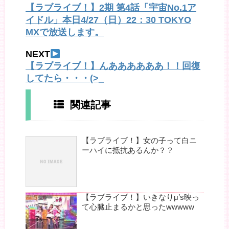
【ラブライブ！】2期 第4話「宇宙No.1ア
イドル」本日4/27（日）22：30 TOKYO
MXで放送します。
NEXT
【ラブライブ！】んああああああ！！回復
してたら・・・(>_
関連記事
【ラブライブ！】女の子って白ニ
ーハイに抵抗あるんか？？
【ラブライブ！】いきなりμ’s映っ
て心臓止まるかと思ったwwwww