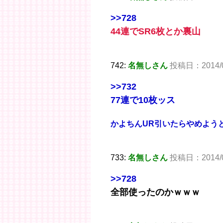
>>728
44連でSR6枚とか裏山
742:
名無しさん
投稿日：2014/05
>>732
77連で10枚ッス
かよちんUR引いたらやめよう
733:
名無しさん
投稿日：2014/05/
>>728
全部使ったのかｗｗｗ