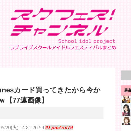
unesカード買ってきたから今か
最
ｗ【77連画像】
/20(火) 14:31:26.59
ID:pmZrut79