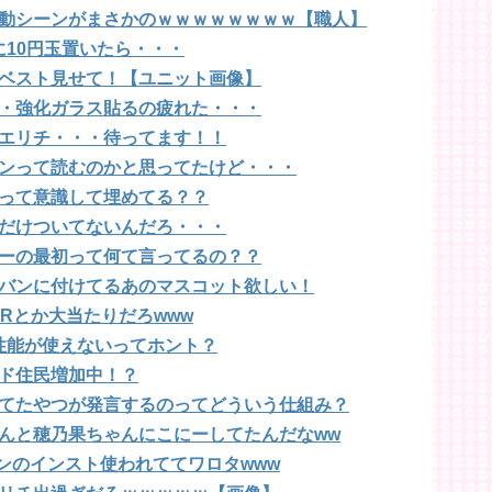
動シーンがまさかのｗｗｗｗｗｗｗｗ【職人】
に10円玉置いたら・・・
ベスト見せて！【ユニット画像】
・強化ガラス貼るの疲れた・・・
エリチ・・・待ってます！！
ンって読むのかと思ってたけど・・・
って意識して埋めてる？？
だけついてないんだろ・・・
ーの最初って何て言ってるの？？
バンに付けてるあのマスコット欲しい！
Rとか大当たりだろwww
性能が使えないってホント？
ド住民増加中！？
てたやつが発言するのってどういう仕組み？
んと穂乃果ちゃんにこにーしてたんだなww
ンのインスト使われててワロタwww