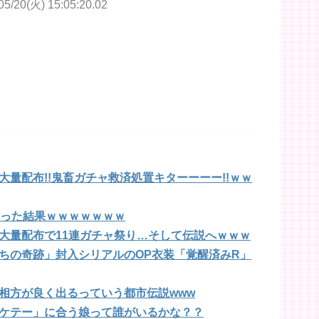
20(火) 15:05:20.02
量配布!!鬼畜ガチャ救済処置キターーーー!!ｗｗ
たった結果ｗｗｗｗｗｗｗ
大量配布で11連ガチャ祭り…そして伝説へｗｗｗ
ちの奇跡」封入シリアルのOP衣装「覚醒済みR」
相方が良く出るっていう都市伝説www
ケテー」に合う娘って誰がいるかな？？