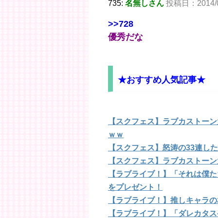
735:
名無しさん
投稿日：2014/05/
>>728
優秀だな
★おすすめ人気記事★
【スクフェス】ラブカストーン大
ｗｗ
【スクフェス】怒涛の33連し
【スクフェス】ラブカストーン
【ラブライブ！】「それは僕た
をプレゼント！
【ラブライブ！】推しキャラの
【ラブライブ！】「ダレカタス