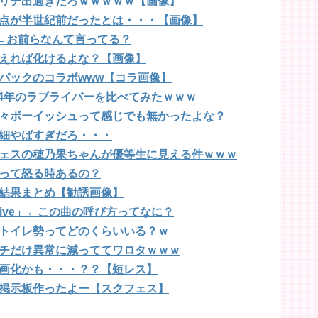
リチ出過ぎだろｗｗｗｗｗ【画像】
点が半世紀前だったとは・・・【画像】
R←お前らなんて言ってる？
えれば化けるよな？【画像】
パックのコラボwww【コラ画像】
014年のラブライバーを比べてみたｗｗｗ
々ボーイッシュって感じでも無かったよな？
細やばすぎだろ・・・
ェスの穂乃果ちゃんが優等生に見える件ｗｗｗ
って怒る時あるの？
結果まとめ【勧誘画像】
 Live」←この曲の呼び方ってなに？
トイレ勢ってどのくらいいる？ｗ
チだけ異常に減っててワロタｗｗｗ
画化かも・・・？？【短レス】
掲示板作ったよー【スクフェス】