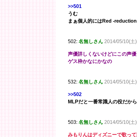
>>501
うむ
まぁ個人的にはRed -reduction
502:
名無しさん
2014/05/10(土)
声優詳しくないけどにこの声優
ゲス枠かなにかなの
532:
名無しさん
2014/05/10(土)
>>502
MLPだと一番常識人の役だから
503:
名無しさん
2014/05/10(土)
みもりんはディズニーで歌って