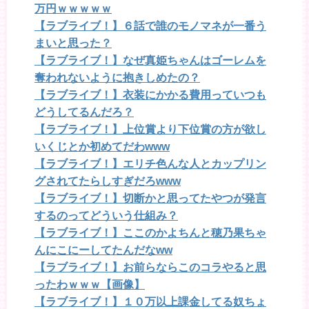
万円ｗｗｗｗｗ
【ラブライブ！】６話で誰のモノマネが一番う
まいと思った？
【ラブライブ！】なぜ真姫ちゃんはゴーレムを
奪われないように抱きしめたの？
【ラブライブ！】衣装にかかる費用っていつも
どうしてるんだろ？
【ラブライブ！】上位賞より下位賞の方が欲し
いくじとか初めてだわwww
【ラブライブ！】エリチ色んな人とカップリン
グされてたらしすぎだろwww
【ラブライブ！】切断かと思ってたやつが発言
するのってどういう仕組み？
【ラブライブ！】ここのかよちんと穂乃果ちゃ
んにこにーしてたんだなww
【ラブライブ！】お前らならこのコラやると思
ったわｗｗｗ【画像】
【ラブライブ！】１０万以上課金してる奴ちょ