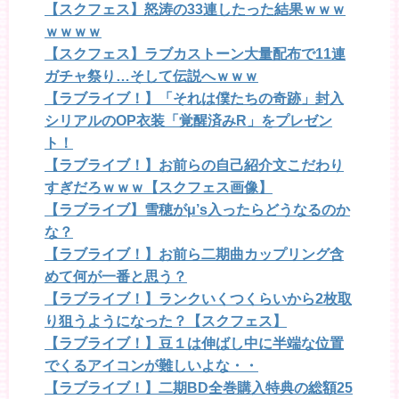
【スクフェス】怒涛の33連したった結果ｗｗｗ
ｗｗｗｗ
【スクフェス】ラブカストーン大量配布で11連
ガチャ祭り…そして伝説へｗｗｗ
【ラブライブ！】「それは僕たちの奇跡」封入
シリアルのOP衣装「覚醒済みR」をプレゼン
ト！
【ラブライブ！】お前らの自己紹介文こだわり
すぎだろｗｗｗ【スクフェス画像】
【ラブライブ】雪穂がμ’s入ったらどうなるのか
な？
【ラブライブ！】お前ら二期曲カップリング含
めて何が一番と思う？
【ラブライブ！】ランクいくつくらいから2枚取
り狙うようになった？【スクフェス】
【ラブライブ！】豆１は伸ばし中に半端な位置
でくるアイコンが難しいよな・・
【ラブライブ！】二期BD全巻購入特典の総額25