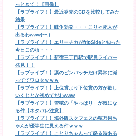
っときて！【画像】
【ラブライブ！】最近発売のCDを比較してみた
結果
【ラブライブ！】戦争勃発・・・こりゃ死人が
出るわwww(ｰｰ;)
【ラブライブ！】エリーチカがfripSideと知った
今日この頃・・・
【ラブライブ！】新宿三丁目駅で駅員ライバー
発見！！
【ラブライブ！】凛のピンバッチだけ異常に減
っててワロタｗｗｗ
【ラブライブ！】上位賞より下位賞の方が欲し
いくじとか初めてだわwww
【ラブライブ！】雪穂の「やっぱり」が気にな
る件【ネタバレ注意】
【ラブライブ！】海外版スクフェスの穂乃果ち
ゃんが優等生に見える件ｗｗｗ
【ラブライブ！】ことりちゃんって怒る時ある