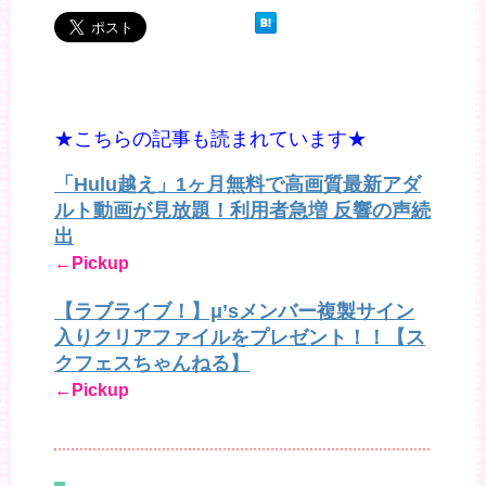
★こちらの記事も読まれています★
「Hulu越え」1ヶ月無料で高画質最新アダ
ルト動画が見放題！利用者急増 反響の声続
出
←Pickup
【ラブライブ！】μ’sメンバー複製サイン
入りクリアファイルをプレゼント！！【ス
クフェスちゃんねる】
←Pickup