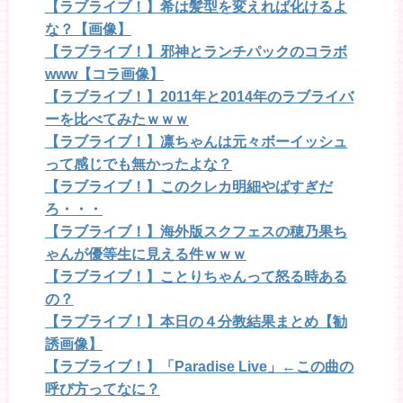
【ラブライブ！】希は髪型を変えれば化けるよ
な？【画像】
【ラブライブ！】邪神とランチパックのコラボ
www【コラ画像】
【ラブライブ！】2011年と2014年のラブライバ
ーを比べてみたｗｗｗ
【ラブライブ！】凛ちゃんは元々ボーイッシュ
って感じでも無かったよな？
【ラブライブ！】このクレカ明細やばすぎだ
ろ・・・
【ラブライブ！】海外版スクフェスの穂乃果ち
ゃんが優等生に見える件ｗｗｗ
【ラブライブ！】ことりちゃんって怒る時ある
の？
【ラブライブ！】本日の４分教結果まとめ【勧
誘画像】
【ラブライブ！】「Paradise Live」←この曲の
呼び方ってなに？