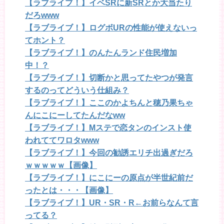
【ラブライブ！】イベSRに新SRとか大当たり
だろwww
【ラブライブ！】ログボURの性能が使えないっ
てホント？
【ラブライブ！】のんたんランド住民増加
中！？
【ラブライブ！】切断かと思ってたやつが発言
するのってどういう仕組み？
【ラブライブ！】ここのかよちんと穂乃果ちゃ
んにこにーしてたんだなww
【ラブライブ！】Mステで恋タンのインスト使
われててワロタwww
【ラブライブ！】今回の勧誘エリチ出過ぎだろ
ｗｗｗｗｗ【画像】
【ラブライブ！】にこにーの原点が半世紀前だ
ったとは・・・【画像】
【ラブライブ！】UR・SR・R←お前らなんて言
ってる？