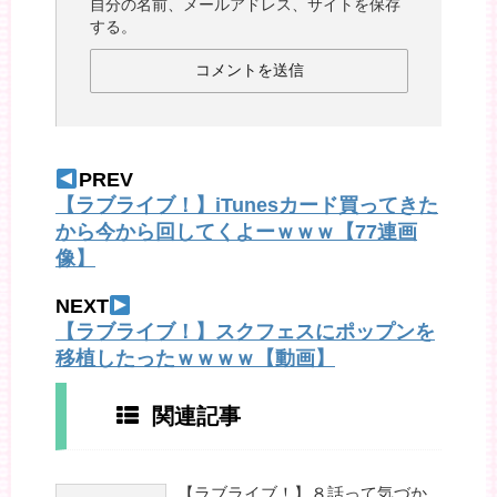
自分の名前、メールアドレス、サイトを保存
する。
PREV
【ラブライブ！】iTunesカード買ってきた
から今から回してくよーｗｗｗ【77連画
像】
NEXT
【ラブライブ！】スクフェスにポップンを
移植したったｗｗｗｗ【動画】
関連記事
【ラブライブ！】８話って気づか