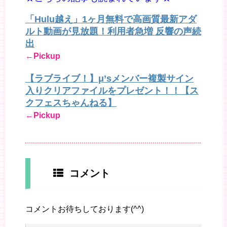
「Hulu越え」1ヶ月無料で高画質最新アダ
ルト動画が見放題！利用者急増 反響の声続
出
←Pickup
【ラブライブ！】μ’sメンバー複製サイン
入りクリアファイルをプレゼント！！【ス
クフェスちゃんねる】
←Pickup
コメント
コメントお待ちしております(^^)