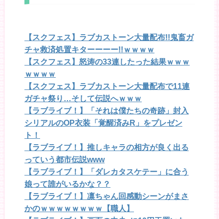
【スクフェス】ラブカストーン大量配布!!鬼畜ガ
チャ救済処置キターーーー!!ｗｗｗｗ
【スクフェス】怒涛の33連したった結果ｗｗｗ
ｗｗｗｗ
【スクフェス】ラブカストーン大量配布で11連
ガチャ祭り…そして伝説へｗｗｗ
【ラブライブ！】「それは僕たちの奇跡」封入
シリアルのOP衣装「覚醒済みR」をプレゼン
ト！
【ラブライブ！】推しキャラの相方が良く出る
っていう都市伝説www
【ラブライブ！】「ダレカタスケテー」に合う
娘って誰がいるかな？？
【ラブライブ！】凛ちゃん回感動シーンがまさ
かのｗｗｗｗｗｗｗｗ【職人】