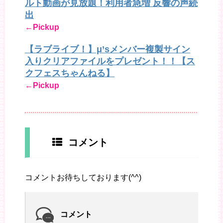
ルト動画が見放題！利用者急増 反響の声続
出
←Pickup
【ラブライブ！】μ’sメンバー複製サイン
入りクリアファイルをプレゼント！！【ス
クフェスちゃんねる】
←Pickup
コメント
コメントお待ちしております(^^)
コメント