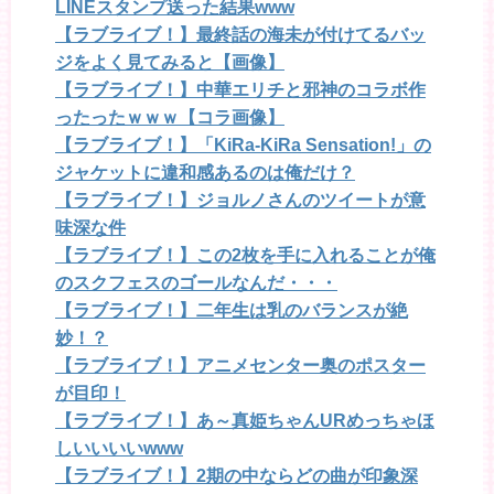
LINEスタンプ送った結果www
【ラブライブ！】最終話の海未が付けてるバッ
ジをよく見てみると【画像】
【ラブライブ！】中華エリチと邪神のコラボ作
ったったｗｗｗ【コラ画像】
【ラブライブ！】「KiRa-KiRa Sensation!」の
ジャケットに違和感あるのは俺だけ？
【ラブライブ！】ジョルノさんのツイートが意
味深な件
【ラブライブ！】この2枚を手に入れることが俺
のスクフェスのゴールなんだ・・・
【ラブライブ！】二年生は乳のバランスが絶
妙！？
【ラブライブ！】アニメセンター奥のポスター
が目印！
【ラブライブ！】あ～真姫ちゃんURめっちゃほ
しいいいいwww
【ラブライブ！】2期の中ならどの曲が印象深