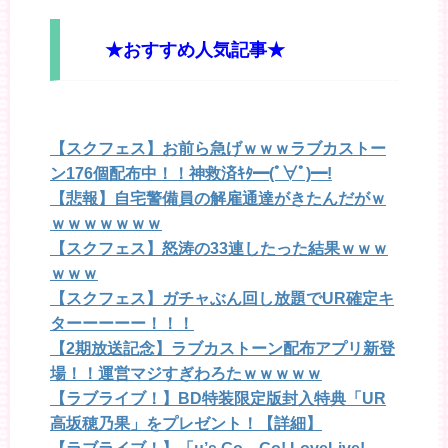
★おすすめ人気記事★
【スクフェス】お前ら急げｗｗｗラブカストー
ン176個配布中！！神救済ｷﾀ━(ﾟ∀ﾟ)━!
【悲報】自宅警備員の解雇通達がきたんだがｗ
ｗｗｗｗｗｗｗ
【スクフェス】怒涛の33連したった結果ｗｗｗ
ｗｗｗ
【スクフェス】ガチャぶん回し放題でUR確定キ
ターーーーー！！！
【2期放送記念】ラブカストーン配布アプリ新登
場！！運営マジすぎわろたｗｗｗｗｗ
【ラブライブ！】BD特装限定版封入特典「UR
高坂穂乃果」をプレゼント！【詳細】