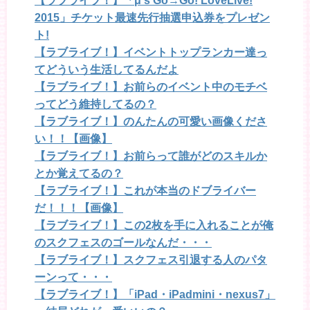
【ラブライブ！】「μ’s Go→Go! LoveLive!
2015」チケット最速先行抽選申込券をプレゼン
ト!
【ラブライブ！】イベントトップランカー達っ
てどういう生活してるんだよ
【ラブライブ！】お前らのイベント中のモチベ
ってどう維持してるの？
【ラブライブ！】のんたんの可愛い画像くださ
い！！【画像】
【ラブライブ！】お前らって誰がどのスキルか
とか覚えてるの？
【ラブライブ！】これが本当のドブライバー
だ！！！【画像】
【ラブライブ！】この2枚を手に入れることが俺
のスクフェスのゴールなんだ・・・
【ラブライブ！】スクフェス引退する人のパタ
ーンって・・・
【ラブライブ！】「iPad・iPadmini・nexus7」