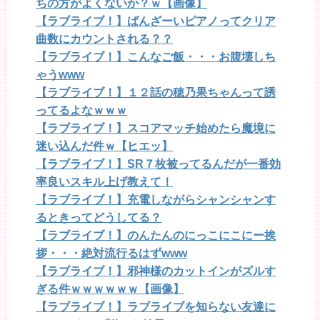
ちの方がよくないか？ｗ【画像】
【ラブライブ！】ばんざーいピアノってクリア
曲数にカウントされる？？
【ラブライブ！】こんなご飯・・・お腹壊しち
ゃうwww
【ラブライブ！】１２話の穂乃果ちゃんって誘
ってるよなｗｗｗ
【ラブライブ！】スコアマッチ始めたら魔境に
迷い込んだ件ｗ【ヒエッ】
【ラブライブ！】SR７枚被ってるんだが一番効
率良いスキル上げ教えて！
【ラブライブ！】充電しながらシャンシャンす
るときってどうしてる？
【ラブライブ！】のんたんのにっこにこにー挨
拶・・・絶対流行るはずwww
【ラブライブ！】邪神様のカットインがズルす
ぎる件ｗｗｗｗｗｗ【画像】
【ラブライブ！】ラブライブを知らない友達に