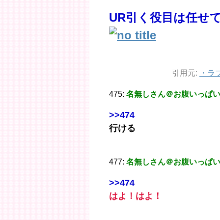
UR引く役目は任せ
引用元:
・
ラ
475:
名無しさん＠お腹いっぱ
>>474
行ける
477:
名無しさん＠お腹いっぱ
>>474
はよ！はよ！