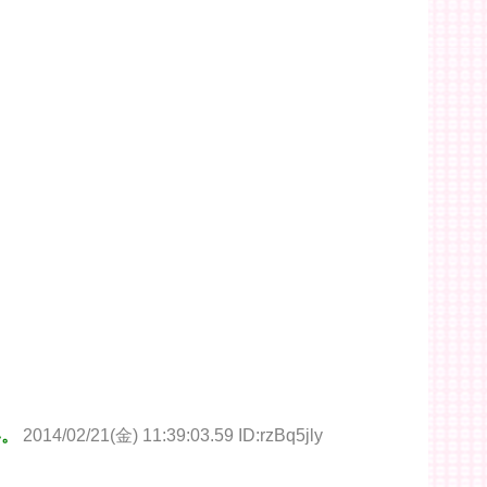
い。
2014/02/21(金) 11:39:03.59 ID:rzBq5jly