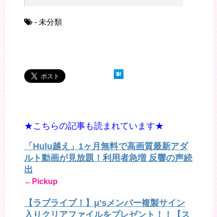
- 未分類
★こちらの記事も読まれています★
「Hulu越え」1ヶ月無料で高画質最新アダ
ルト動画が見放題！利用者急増 反響の声続
出
←Pickup
【ラブライブ！】μ’sメンバー複製サイン
入りクリアファイルをプレゼント！！【ス