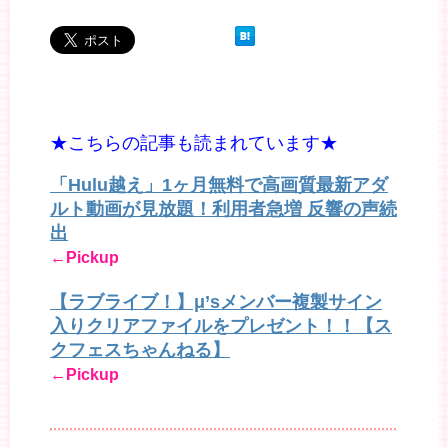
★こちらの記事も読まれています★
「Hulu越え」1ヶ月無料で高画質最新アダ
ルト動画が見放題！利用者急増 反響の声続
出
←Pickup
【ラブライブ！】μ’sメンバー複製サイン
入りクリアファイルをプレゼント！！【ス
クフェスちゃんねる】
←Pickup